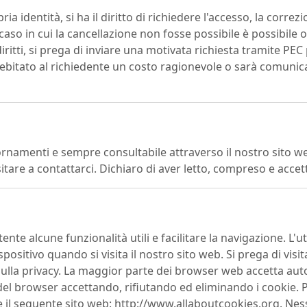
 identità, si ha il diritto di richiedere l'accesso, la correzio
aso in cui la cancellazione non fosse possibile è possibile o
ritti, si prega di inviare una motivata richiesta tramite PEC
tato al richiedente un costo ragionevole o sarà comunicato i
namenti e sempre consultabile attraverso il nostro sito web
itare a contattarci. Dichiaro di aver letto, compreso e accett
'utente alcune funzionalità utili e facilitare la navigazione. L
itivo quando si visita il nostro sito web. Si prega di visita
e sulla privacy. La maggior parte dei browser web accetta aut
el browser accettando, rifiutando ed eliminando i cookie. Pe
tare il seguente sito web: http://www.allaboutcookies.org. Ne