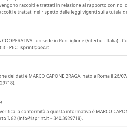
 vengono raccolti e trattati in relazione al rapporto con noi c
colti e trattati nel rispetto delle leggi vigenti sulla tutela de
À COOPERATIVA con sede in Ronciglione (Viterbo - Italia) - C
.it - PEC: isprint@pec.it
tione dei dati è MARCO CAPONE BRAGA, nato a Roma il 26/07/1
929718).
e
he verifica la conformità a questa informativa è MARCO CAP
o I, 82 (info@isprint.it – 340.3929718).