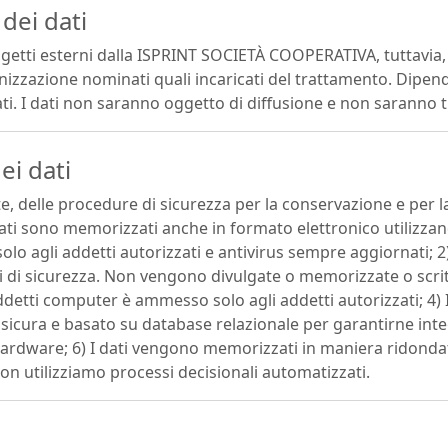
dei dati
etti esterni dalla ISPRINT SOCIETÀ COOPERATIVA, tuttavia, i
nizzazione nominati quali incaricati del trattamento. Dipend
 I dati non saranno oggetto di diffusione e non saranno tra
ei dati
, delle procedure di sicurezza per la conservazione e per la
 dati sono memorizzati anche in formato elettronico utilizza
solo agli addetti autorizzati e antivirus sempre aggiornati
ri di sicurezza. Non vengono divulgate o memorizzate o scritte
ddetti computer è ammesso solo agli addetti autorizzati; 4) 
icura e basato su database relazionale per garantirne integr
hardware; 6) I dati vengono memorizzati in maniera ridondat
on utilizziamo processi decisionali automatizzati.