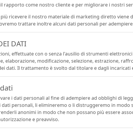
l rapporto come nostro cliente e per migliorare i nostri serv
a più ricevere il nostro materiale di marketing diretto viene 
vremo trattare inoltre alcuni dati personali per adempiere
EI DATI
oni, effettuate con o senza l'ausilio di strumenti elettronici
 elaborazione, modificazione, selezione, estrazione, raffro
 dati. Il trattamento è svolto dal titolare e dagli incaricati
dati
e i dati personali al fine di adempiere ad obblighi di legge e
ati personali, li elimineremo o li distruggeremo in modo 
 renderli anonimi in modo che non possano più essere associat
autorizzazione e preavviso.